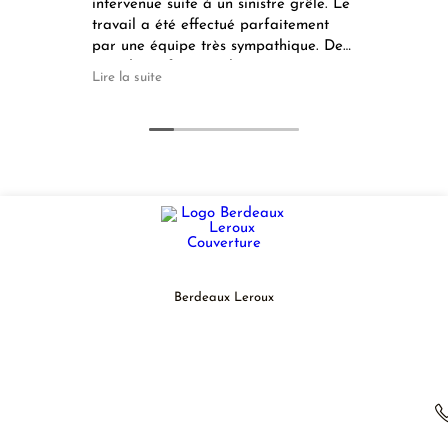
intervenue suite à un sinistre grêle. Le
et ré
travail a été effectué parfaitement
de pl
par une équipe très sympathique. De
prob
grands professionnels que je
et j'
Lire la suite
Lire l
recommande chaudement.
Factu
Berdeaux Leroux