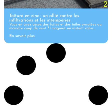
Toiture en zinc : un allié contre les
infiltrations et les intempéries
Vous en avez assez des fuites et des tuiles envolées au
moindre coup de vent ? Imaginez un instant votre...
En savoir plus