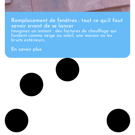
Remplacement de fenêtres : tout ce qu’il faut
savoir avant de se lancer
Imaginez un instant : des factures de chauffage qui
fondent comme neige au soleil, une maison où les
bruits extérieurs...
En savoir plus