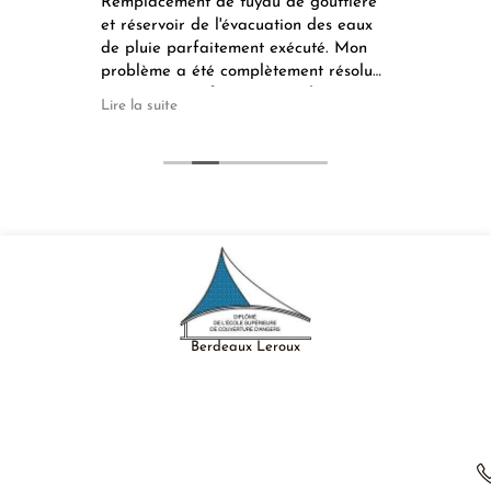
Remplacement de tuyau de gouttière
Trava
e. Le
et réservoir de l'évacuation des eaux
pour 
nt
de pluie parfaitement exécuté. Mon
du be
. De
problème a été complètement résolu
et j'en suis parfaitement soulagée.
Lire la suite
Facture conforme au devis.
Berdeaux Leroux