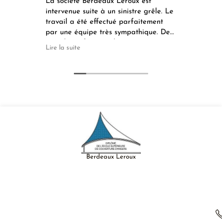
La société Berdeaux Leroux est
Remp
intervenue suite à un sinistre grêle. Le
et ré
travail a été effectué parfaitement
de pl
par une équipe très sympathique. De
prob
grands professionnels que je
et j'
Lire la suite
Lire l
recommande chaudement.
Factu
Berdeaux Leroux