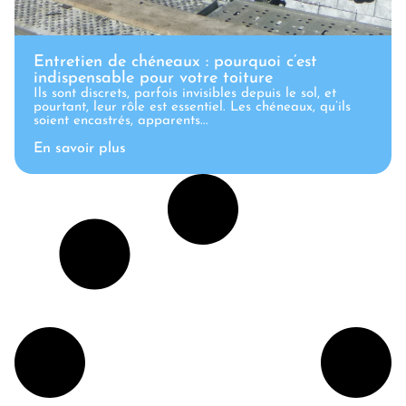
Entretien de chéneaux : pourquoi c’est
indispensable pour votre toiture
Ils sont discrets, parfois invisibles depuis le sol, et
pourtant, leur rôle est essentiel. Les chéneaux, qu’ils
soient encastrés, apparents...
En savoir plus