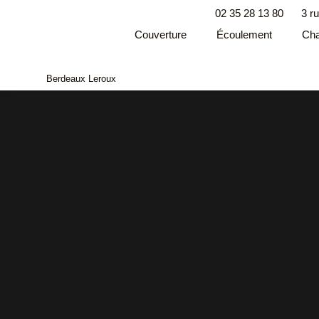
02 35 28 13 80
3 r
Couverture
Écoulement
Cha
Berdeaux Leroux