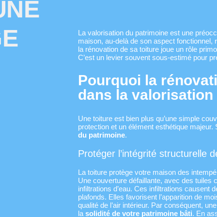
UNE
GE
La valorisation du patrimoine est une préoc
maison, au-delà de son aspect fonctionnel, 
la rénovation de sa toiture joue un rôle prim
C’est un levier souvent sous-estimé pour pré
Pourquoi la rénovatio
dans la valorisation
Une toiture est bien plus qu’une simple couve
protection et un élément esthétique majeur.
du patrimoine
.
Protéger l’intégrité structurelle 
La toiture protège votre maison des intempérie
Une couverture défaillante, avec des tuiles
infiltrations d’eau. Ces infiltrations causen
plafonds. Elles favorisent l’apparition de moi
qualité de l’air intérieur. Par conséquent, une
la
solidité de votre patrimoine bâti
. En ass