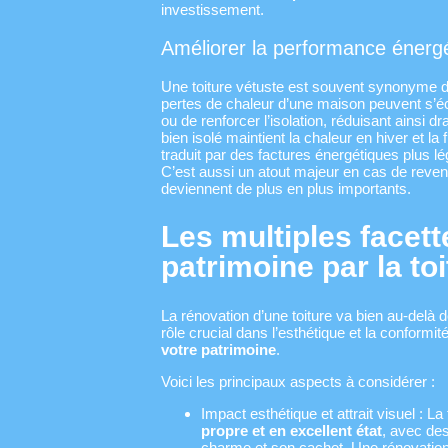
investissement.
Améliorer la performance énergét
Une toiture vétuste est souvent synonyme 
pertes de chaleur d’une maison peuvent s’éc
ou de renforcer l’isolation, réduisant ainsi 
bien isolé maintient la chaleur en hiver et l
traduit par des factures énergétiques plus l
C’est aussi un atout majeur en cas de reven
deviennent de plus en plus importants.
Les multiples facett
patrimoine par la to
La rénovation d’une toiture va bien au-delà d
rôle crucial dans l’esthétique et la conformit
votre patrimoine
.
Voici les principaux aspects à considérer :
Impact esthétique et attrait visuel : 
propre et en excellent état
, avec de
charme et son cachet. Une rénovation ap