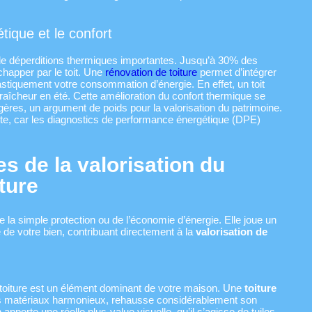
ique et le confort
de déperditions thermiques importantes. Jusqu’à 30% des
happer par le toit. Une
rénovation de toiture
permet d’intégrer
drastiquement votre consommation d’énergie. En effet, un toit
a fraîcheur en été. Cette amélioration du confort thermique se
égères, un argument de poids pour la valorisation du patrimoine.
te, car les diagnostics de performance énergétique (DPE)
es de la valorisation du
iture
e la simple protection ou de l’économie d’énergie. Elle joue un
é de votre bien, contribuant directement à la
valorisation de
La toiture est un élément dominant de votre maison. Une
toiture
s matériaux harmonieux, rehausse considérablement son
porte une réelle plus-value visuelle, qu’il s’agisse de tuiles,