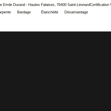
ue Emile Durand - Hautes Falaises, 76400 Saint-Léonard
Certification
rpente
Bardage
Étanchéité
Désamiantage