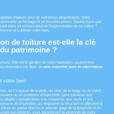
cupation majeure pour de nombreux propriétaires. Votre
représente un héritage et un investissement. Saviez-vous que
ordial dans sa conservation et l’augmentation de sa valeur ?
server et sublimer votre bien.
n de toiture est-elle la clé
 du patrimoine ?
rture. Elle est le gardien de votre habitation, sa première
 Sa rénovation est donc un
acte essentiel pour la valorisation
de votre bien
s, qu’il s’agisse de la pluie, du vent, de la neige ou du soleil.
 cassées ou un problème d’étanchéité, peut entraîner des
t des dégâts considérables à la charpente, aux murs et aux
sissures et d’humidité, qui dégradent la structure et affectent la
 toiture en parfait état est le premier gage de la longévité et de
urant son intégrité, vous garantissez la pérennité de votre